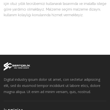
için otuz yıllık tecrübemizi kullanarak tasarımda ve imalatta isteğe
göre yardımcı olmaktayız. Malzeme seçimi malzeme dizaynı,
kullanım kolaylığı konularında hizmet vermekteyiz.
Digital industry ipsum dolor sit amet, con sectetur adipisicing
elit, sed do eiusmod tempor incididunt ut labore etics, dolore
magna aliqua. Ut enim ad minim veniam, quis, nostrud.