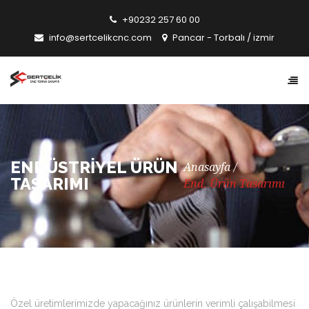
+90232 257 60 00
info@sertcelikcnc.com
Pancar - Torbalı / izmir
ENDÜSTRIYEL ÜRÜN
Anasayfa
TASARIMI
End. Ürün Tasarımı
Özel üretimlerimizde yapacağınız ürünlerin verimli çalışabilmesi